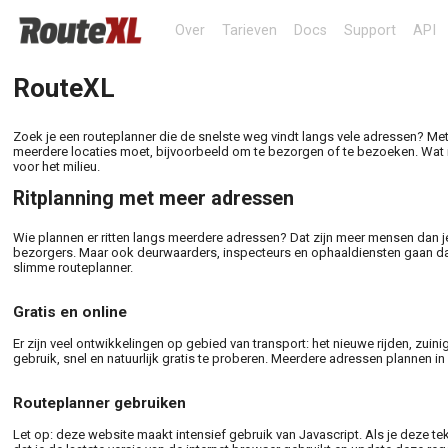
Over
Tarieven
Docs
Support
API
RouteXL
Zoek je een routeplanner die de snelste weg vindt langs vele adressen? Met 
meerdere locaties moet, bijvoorbeeld om te bezorgen of te bezoeken. Wat is
voor het milieu.
Ritplanning met meer adressen
Wie plannen er ritten langs meerdere adressen? Dat zijn meer mensen dan j
bezorgers. Maar ook deurwaarders, inspecteurs en ophaaldiensten gaan dage
slimme routeplanner.
Gratis en online
Er zijn veel ontwikkelingen op gebied van transport: het nieuwe rijden, zuini
gebruik, snel en natuurlijk gratis te proberen. Meerdere adressen plannen i
Routeplanner gebruiken
Let op: deze website maakt intensief gebruik van Javascript. Als je deze teks