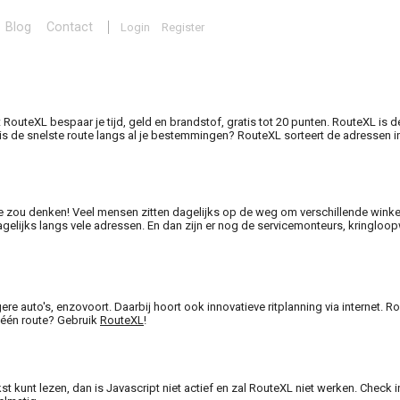
Blog
Contact
Login
Register
RouteXL bespaar je tijd, geld en brandstof, gratis tot 20 punten. RouteXL is 
 de snelste route langs al je bestemmingen? RouteXL sorteert de adressen in de
e zou denken! Veel mensen zitten dagelijks op de weg om verschillende winkel
lijks langs vele adressen. En dan zijn er nog de servicemonteurs, kringloopw
gere auto's, enzovoort. Daarbij hoort ook innovatieve ritplanning via internet. 
n één route? Gebruik
RouteXL
!
t kunt lezen, dan is Javascript niet actief en zal RouteXL niet werken. Check i