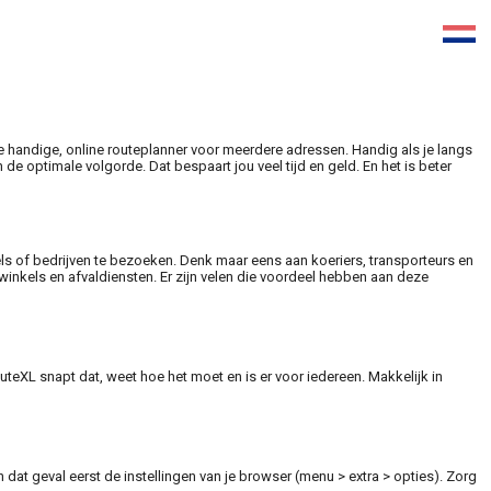
de handige, online routeplanner voor meerdere adressen. Handig als je langs
 optimale volgorde. Dat bespaart jou veel tijd en geld. En het is beter
s of bedrijven te bezoeken. Denk maar eens aan koeriers, transporteurs en
inkels en afvaldiensten. Er zijn velen die voordeel hebben aan deze
RouteXL snapt dat, weet hoe het moet en is er voor iedereen. Makkelijk in
n dat geval eerst de instellingen van je browser (menu > extra > opties). Zorg