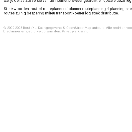
dat je de laatste versie van de internet browser gebruikt en update deze reg
Steekwoorden: routexl routeplanner ritplanner routeplanning ritplanning sn
routes zuinig besparing milieu transport koerier logistiek distributie.
© 2009-2026 RouteXL. Kaartgegevens ©
OpenStreetMap
auteurs. Alle rechten vo
Disclaimer en gebruiksvoorwaarden
.
Privacyverklaring
.