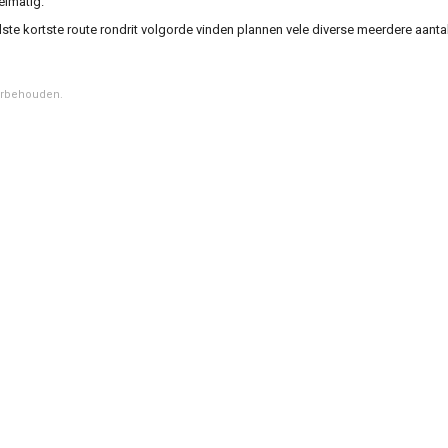
elmatig.
elste kortste route rondrit volgorde vinden plannen vele diverse meerdere aan
orbehouden.